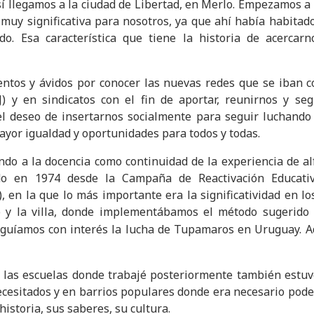
sí llegamos a la ciudad de Libertad, en Merlo. Empezamos a
muy significativa para nosotros, ya que ahí había habitado
o. Esa característica que tiene la historia de acercarn
ntos y ávidos por conocer las nuevas redes que se iban c
(PJ) y en sindicatos con el fin de aportar, reunirnos y seg
el deseo de insertarnos socialmente para seguir luchando
ayor igualdad y oportunidades para todos y todas.
ndo a la docencia como continuidad de la experiencia de al
do en 1974 desde la Campaña de Reactivación Educati
, en la que lo más importante era la significatividad en lo
o y la villa, donde implementábamos el método sugerido
eguíamos con interés la lucha de Tupamaros en Uruguay. 
e las escuelas donde trabajé posteriormente también estu
ecesitados y en barrios populares donde era necesario poder
istoria, sus saberes, su cultura.