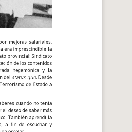
or mejoras salariales,
ha era imprescindible la
to provincial: Sindicato
ación de los contenidos
irada hegemónica y la
ón del
status quo
. Desde
 Terrorismo de Estado a
saberes cuando no tenía
r el deseo de saber más
ico. También aprendí la
a, a fin de escuchar y
da escolar.