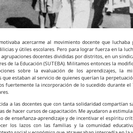
otivaba acercarme al movimiento docente que luchaba p
licias y útiles escolares. Pero para lograr fuerza en la luc
s agrupaciones docentes divididas por distritos, en un sindica
res de la Educación (SUTEBA). Militamos entonces la modific
pciones sobre la evaluación de los aprendizajes, la m
s que estaban al servicio de quienes querían la perpetuaci
s fuertemente la incorporación de lo sucedido durante el
ares.
ida a las docentes que con tanta solidaridad compartían 
as de hacer cursos de capacitación. Me ayudaron a estimula
o de enseñanza-aprendizaje y de incentivar el espíritu crít
ecer los lazos con las familias y la comunidad educativ
exto social y económico que atravesaban intercedía en la vi