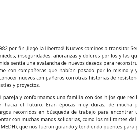
982 por fin ¡llegó la libertad! Nuevos caminos a transitar. 
 miedos, inseguridades, añoranzas y dolores por los y las q
enida sentía una avalancha de nuevos deseos para reconstru
me con compañeras que habían pasado por lo mismo y ya
onocer nuevos compañeros con otras historias de resisten
tias y proyectos.
i pareja y conformamos una familia con dos hijos que rec
 hacia el futuro. Eran épocas muy duras, de mucha p
argos recorridos en búsqueda de trabajo para encontrar 
ontar con muchas manos solidarias, como los militantes d
MEDH), que nos fueron guiando y tendiendo puentes para 