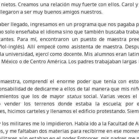
 nietos. Creamos una relación muy fuerte con ellos. Carol 
y llegaron a ser muy buenos amigos nuestros.
aber llegado, ingresamos en un programa que nos pagaba p
o solo enseñaba el idioma sino que también buscaba trabaj
rantes. Para mí, encontraron un puesto de maestra pree
ñol-inglés). Allí empecé como asistenta de maestra. Desp
a universidad, ejercí como docente. Mis alumnos eran latin
 México o de Centro América. Los padres trabajaban largas 
maestra, comprendí el enorme poder que tenía con estos
onsabilidad de dedicarme a ellos de tal manera que mis niñ
imientos que los de mayor
status
social. Varias veces el 
ó vender los terrenos donde estaba la escuela; por 
s, hicimos carteles y llenamos el edificio protestando. Siem
 los militares me lo impidieron. Había ido a la Facultad de 
os, y me faltaban dos materias para recibirme en ese moment
ilitares aún estaban en el poder. Entonces, mis padres me 