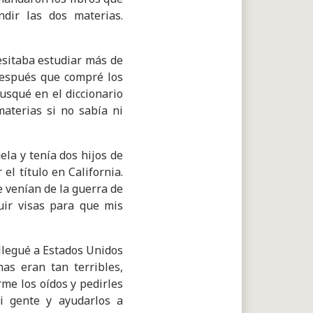
ndir las dos materias.
cesitaba estudiar más de
 después que compré los
Busqué en el diccionario
aterias si no sabía ni
ela y tenía dos hijos de
l título en California.
 venían de la guerra de
guir visas para que mis
llegué a Estados Unidos
as eran tan terribles,
me los oídos y pedirles
i gente y ayudarlos a