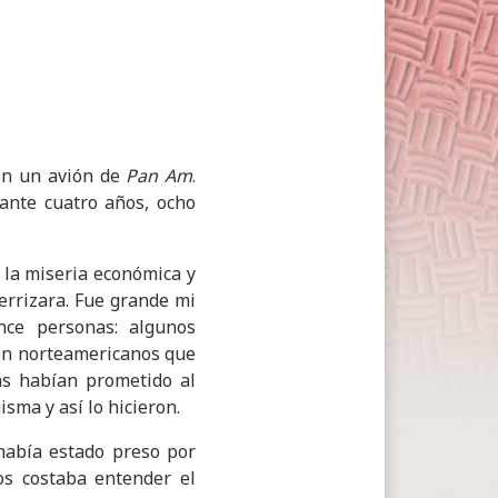
 en un avión de
Pan Am
.
ante cuatro años, ocho
 la miseria económica y
terrizara. Fue grande mi
ce personas: algunos
én norteamericanos que
ias habían prometido al
ma y así lo hicieron.
había estado preso por
os costaba entender el