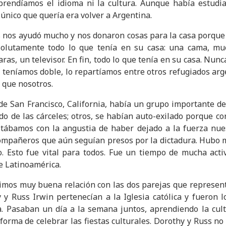
endíamos el idioma ni la cultura. Aunque había estudia
 único que quería era volver a Argentina.
as nos ayudó mucho y nos donaron cosas para la casa porqu
olutamente todo lo que tenía en su casa: una cama, mu
ras, un televisor. En fin, todo lo que tenía en su casa. Nun
ue teníamos doble, lo repartíamos entre otros refugiados ar
 que nosotros.
 de San Francisco, California, había un grupo importante de
do de las cárceles; otros, se habían auto-exilado porque co
tábamos con la angustia de haber dejado a la fuerza nues
compañeros que aún seguían presos por la dictadura. Hubo 
. Esto fue vital para todos. Fue un tiempo de mucha activ
e Latinoamérica.
imos muy buena relación con las dos parejas que represent
y Russ Irwin pertenecían a la Iglesia católica y fueron 
. Pasaban un día a la semana juntos, aprendiendo la cult
 forma de celebrar las fiestas culturales. Dorothy y Russ no 