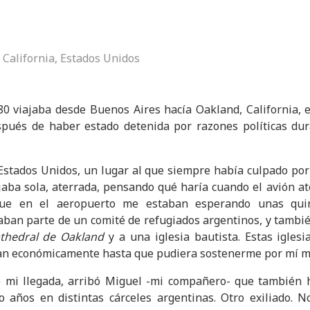
 California, Estados Unidos
80 viajaba desde Buenos Aires hacía Oakland, California,
spués de haber estado detenida por razones políticas dur
Estados Unidos, un lugar al que siempre había culpado por
ajaba sola, aterrada, pensando qué haría cuando el avión a
que en el aeropuerto me estaban esperando unas quin
ban parte de un comité de refugiados argentinos, y tambi
thedral de Oakland
y a una iglesia bautista. Estas igles
n económicamente hasta que pudiera sostenerme por mí mis
mi llegada, arribó Miguel -mi compañero- que también 
 años en distintas cárceles argentinas. Otro exiliado. N