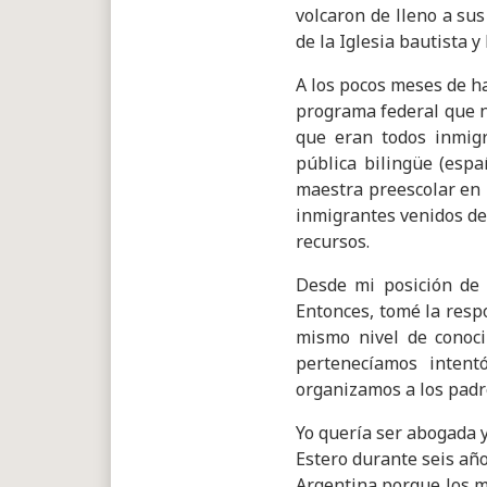
volcaron de lleno a sus
de la Iglesia bautista 
A los pocos meses de h
programa federal que n
que eran todos inmig
pública bilingüe (espa
maestra preescolar en l
inmigrantes venidos de
recursos.
Desde mi posición de 
Entonces, tomé la resp
mismo nivel de conoc
pertenecíamos intent
organizamos a los padre
Yo quería ser abogada y
Estero durante seis añ
Argentina porque los m