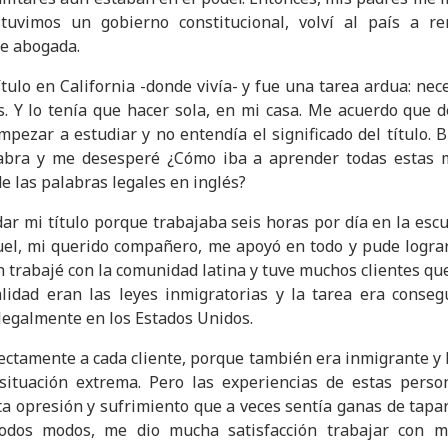
tuvimos un gobierno constitucional, volví al país a re
de abogada.
ítulo en California -donde vivía- y fue una tarea ardua: ne
s. Y lo tenía que hacer sola, en mi casa. Me acuerdo que
mpezar a estudiar y no entendía el significado del título. 
abra y me desesperé ¿Cómo iba a aprender todas estas m
 de las palabras legales en inglés?
r mi título porque trabajaba seis horas por día en la escu
uel, mi querido compañero, me apoyó en todo y pude lograr e
trabajé con la comunidad latina y tuve muchos clientes que
alidad eran las leyes inmigratorias y la tarea era conse
 legalmente en los Estados Unidos.
ctamente a cada cliente, porque también era inmigrante y 
situación extrema. Pero las experiencias de estas person
a opresión y sufrimiento que a veces sentía ganas de tapar
todos modos, me dio mucha satisfacción trabajar con m