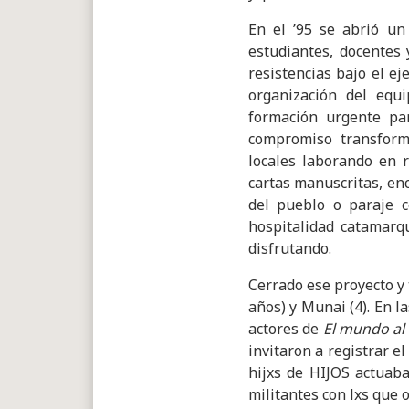
En el ’95 se abrió u
estudiantes, docentes
resistencias bajo el e
organización del equ
formación urgente pa
compromiso transform
locales laborando en r
cartas manuscritas, enc
del pueblo o paraje c
hospitalidad catamarqu
disfrutando.
Cerrado ese proyecto y 
años) y Munai (4). En 
actores de
El mundo al
invitaron a registrar e
hijxs de HIJOS actuab
militantes con lxs que 