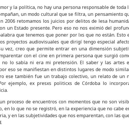
amor y la política, no hay una persona responsable de toda 
ompañan, un modo cultural que se filtra, un pensamiento q
n 2006 retomamos los juicios por delitos de lesa humanid
con un Estado presente. Pero eso no nos eximió del profu
 palabra que tenemos que poner por lxs que no están. Esto e
os proyectos audiovisuales que dirigí tengo especial afec
 su vez, creo que permite entrar en una dimensión subjet
mparentar con el cine en primera persona que surgió com
 no lo sabía ni era mi pretensión. El saber y las artes 
or eso se manifiestan en distintos lugares de modo simil
tro ese también fue un trabajo colectivo, un relato de un 
 Por ejemplo, ex presxs politicxs de Córdoba lo incorpo
cia.
un proceso de encuentros con momentos que no son visibl
o, en lo que no se registró, en la experiencia que no cabe e
ria, y en las subjetividades que nos emparentan, con las qu
.