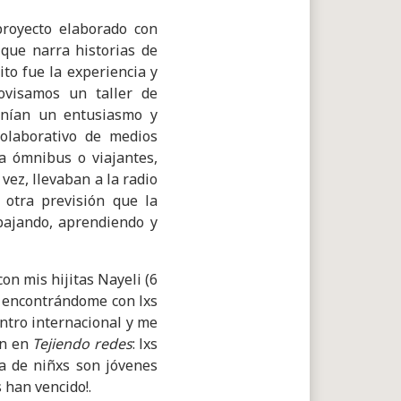
royecto elaborado con
que narra historias de
to fue la experiencia y
ovisamos un taller de
enían un entusiasmo y
olaborativo de medios
ía ómnibus o viajantes,
vez, llevaban a la radio
 otra previsión que la
bajando, aprendiendo y
on mis hijitas Nayeli (6
i encontrándome con lxs
ntro internacional y me
on en
Tejiendo redes
: lxs
a de niñxs son jóvenes
 han vencido!.