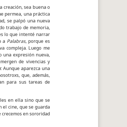
la creación, sea buena o
ue permea, una práctica
ad, se palpó una nueva
ndo trabajo de memoria,
s lo que intenté narrar
to a
Palabras
, porque es
iva compleja. Luego me
o una expresión nueva,
emergen de vivencias y
ar. Aunque aparezca una
nosotroxs, que, además,
ran para sus tareas de
es en ella sino que se
n el cine, que se guarda
e crecemos en sororidad