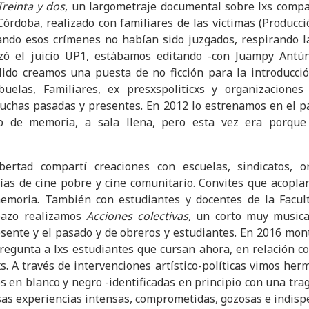
Treinta y dos
, un largometraje documental sobre lxs compa
órdoba, realizado con familiares de las víctimas (Producc
ando esos crímenes no habían sido juzgados, respirando l
zó el juicio UP1, estábamos editando -con Juampy Ant
lido creamos una puesta de no ficción para la introducció
buelas, Familiares, ex presxspoliticxs y organizaciones
luchas pasadas y presentes. En 2012 lo estrenamos en el p
 de memoria, a sala llena, pero esta vez era porque 
ertad compartí creaciones con escuelas, sindicatos, or
as de cine pobre y cine comunitario. Convites que acopla
memoria. También con estudiantes y docentes de la Facult
bazo realizamos
Acciones colectivas,
un corto muy musica
esente y el pasado y de obreros y estudiantes. En 2016 m
egunta a lxs estudiantes que cursan ahora, en relación con
s. A través de intervenciones artístico-políticas vimos her
os en blanco y negro -identificadas en principio con una tra
sas experiencias intensas, comprometidas, gozosas e indi