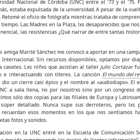
rsidad Nacional de Córdoba (UNC) entre el ’73 y el ’75. 
más, estaba expulsada de la universidad. A pesar de la vuel
s. Retomé el oficio de fotógrafa mientras trataba de compr
 tiempo. Las Madres en la Plaza, lxs desaparecidxs que nos f
nencial, las resistencias ¿Qué narrar de entre tantas hist
mi amiga Marité Sánchez me convocó a aportar en una camp
 Internacional. Sin recursos disponibles, optamos por dia
a casetes. Lxs niñxs que asistían al taller
Julio Cortázar
fu
o e interactuando con títeres. La canción
El mundo del re
 dio un cierre casi épico y el nombre al «audiodiapo». El e
UNC a sala llena, no por nosotrxs sino por un congreso d
cimos sólo dos copias para las filiales de Europa y Latino
 súper detallado. Nunca supe sus derroteros, pero lxs 
 recuerdan esos momentos en los que nos sentíamos ha
etas fotos y sonidos.
ación en la UNC entré en la Escuela de Comunicación So