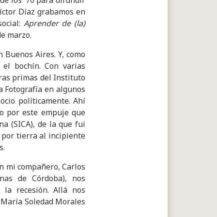
e los ’70 para difundir
Víctor Díaz grabamos en
ocial:
Aprender de (la)
de marzo.
n Buenos Aires. Y, como
 el bochín. Con varias
as primas del Instituto
a Fotografía en algunos
ocio políticamente. Ahí
mo por este empuje que
na (SICA), de la que fui
por tierra al incipiente
s.
 con mi compañero, Carlos
nas de Córdoba), nos
la recesión. Allá nos
e María Soledad Morales