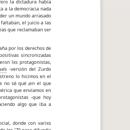
Pero la dictadura había
ta a la democracia nada
ender un mundo arrasado
altaban, el juicio a las
orias que reclamaban ser
aña por los derechos de
positivas sincronizadas
eron lxs protagonistas,
vés
-versión del Zurdo
streno lo hicimos en el
e no sé qué ¡en el que
américa que enviamos en
protagonistas -que hoy
ciendo algo que iba a
cial, donde con varixs