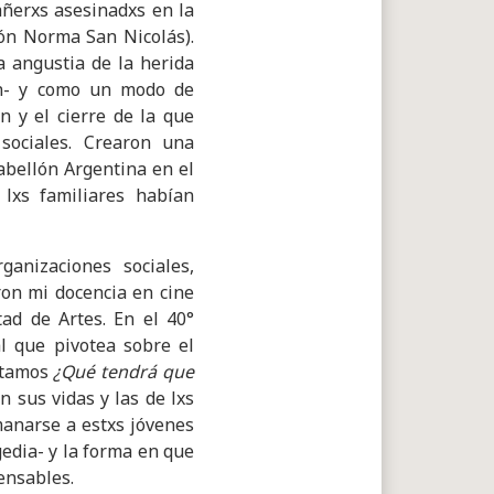
ñerxs asesinadxs en la
ión Norma San Nicolás).
a angustia de la herida
ún- y como un modo de
n y el cierre de la que
 sociales. Crearon una
abellón Argentina en el
lxs familiares habían
ganizaciones sociales,
ron mi docencia en cine
ad de Artes. En el 40°
l que pivotea sobre el
ontamos
¿Qué tendrá que
 sus vidas y las de lxs
manarse a estxs jóvenes
gedia- y la forma en que
spensables.