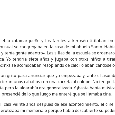
eblo catamarqueño y los faroles a kerosén titilaban ind
 inusual se congregaba en la casa de mi abuelo Santo. Habí
y tenía gente adentro». Las sillas de la escuela se ordenaron
a. Yo tendría siete años y jugaba con otrxs niñxs a tira
vecinxs se acomodaban resoplando de calor o abanicándose c
 un grito para anunciar que ya empezaba y, ante el asomb
ieron unos caballos con una carreta al galope. No tengo cla
ería pero la algarabía era generalizada. Y ¡hasta había música
 presencié de lo que luego me enteré que se llamaba cine.
l, casi veinte años después de ese acontecimiento, el cine
 erotizaba mi memoria o porque había descubierto su pode