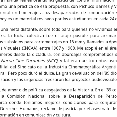
 movida rememorando las gestas de “contra información” d
. Como una práctica de esa propuesta, con Pichuco Barnes y 
ental en homenaje a lxs desaparecidxs de comunicación s
hoy es un material revisado por lxs estudiantes en cada 24 
a una meta distante, sobre todo para quienes no vivíamos e
xs, la lucha colectiva fue el atajo posible para arrimar
s subsidios para cortometrajes en 16 mm y llamados a óper
es Visuales (INCAA), entre 1987 y 1988. Me acoplé en el áre
rimeros desde la dictadura, con abordajes comprometidos s
e
Nuevo Cine Cordobés (NCC)
, y tal era nuestro entusias
lial del Sindicato de la Industria Cinematográfica Argenti
ral. Pero poco duró el dulce. La gran devaluación del ’89 dio 
ización y las urgencias freezaron los proyectos audiovisuale
e, de amor o de política desgajados de la historia. En el ’89
la Comisión Nacional sobre la Desaparición de Perso
rca donde teníamos mejores condiciones para conjurar 
Derechos Humanos, reclamo de justicia por el asesinato d
formación en comunicación y cultura.