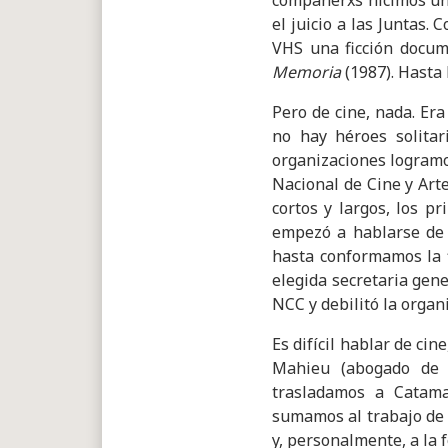
compañerxs hicimos una
el juicio a las Juntas
VHS una ficción docum
Memoria
(1987). Hasta 
Pero de cine, nada. Er
no hay héroes solitari
organizaciones logramo
Nacional de Cine y Art
cortos y largos, los p
empezó a hablarse d
hasta conformamos la fi
elegida secretaria gene
NCC y debilitó la organ
Es difícil hablar de cin
Mahieu (abogado de 
trasladamos a Catama
sumamos al trabajo de 
y, personalmente, a la 