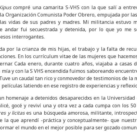
Kipus
compré una camarita S-VHS con la que salí a entre
de la Organización Comunista Poder Obrero, empujada por las
las vidas de sus padres y madres. Mi militancia estuvo m
de andar fui secuestrada y detenida, por lo que yo me s
esos interrogantes.
 por la crianza de mis hijas, el trabajo y la falta de rec
aciones. En los currículum vitae de las mujeres que hacemos
ernar. Cada enero, durante cuatro años, viajaba a casas 
la mía y con la S VHS encendida fuimos saboreando encuentro
ve un caudal tan rico y conmovedor de testimonios de la mil
 películas latiendo en ese registro de experiencias y reflexi
un homenaje a detenidos desaparecidxs en la Universidad 
nalicé, gocé y reviví una y otra vez a cada cumpa con los 5
es y licitas
es una búsqueda amorosa, militante, introspec
de la que aprendí -práctica y conceptualmente- que nuestr
formar el mundo en el mejor posible para ser gozado comu