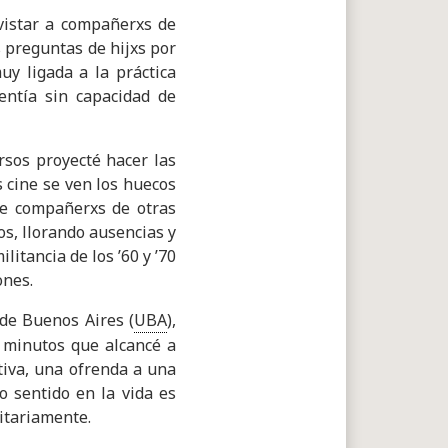
vistar a compañerxs de
 preguntas de hijxs por
uy ligada a la práctica
entía sin capacidad de
ursos proyecté hacer las
 cine se ven los huecos
de compañerxs de otras
s, llorando ausencias y
itancia de los ’60 y ’70
ones.
de Buenos Aires (
UBA
),
0 minutos que alcancé a
tiva, una ofrenda a una
o sentido en la vida es
nitariamente.