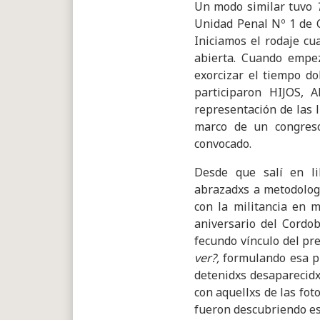
Un modo similar tuvo
Unidad Penal Nº 1 de C
Iniciamos el rodaje cu
abierta. Cuando empe
exorcizar el tiempo do
participaron HIJOS, A
representación de las 
marco de un congreso
convocado.
Desde que salí en lib
abrazadxs a metodologí
con la militancia en 
aniversario del Cordo
fecundo vínculo del pr
ver?,
formulando esa pr
detenidxs desaparecidx
con aquellxs de las fot
fueron descubriendo e