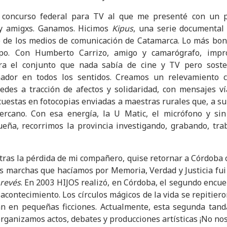
n concurso federal para TV al que me presenté con un p
 y amigxs. Ganamos. Hicimos
Kipus
, una serie documental 
je de los medios de comunicación de Catamarca. Lo más boni
ipo. Con Humberto Carrizo, amigo y camarógrafo, impr
ra el conjunto que nada sabía de cine y TV pero sost
ador en todos los sentidos. Creamos un relevamiento c
edes a tracción de afectos y solidaridad, con mensajes v
uestas en fotocopias enviadas a maestras rurales que, a su 
ercano. Con esa energía, la U Matic, el micrófono y sin
eña, recorrimos la provincia investigando, grabando, tra
tras la pérdida de mi compañero, quise retornar a Córdoba c
las marchas que hacíamos por Memoria, Verdad y Justicia fu
 revés
. En 2003 HIJOS realizó, en Córdoba, el segundo encue
l acontecimiento. Los círculos mágicos de la vida se repitier
an en pequeñas ficciones. Actualmente, esta segunda tand
organizamos actos, debates y producciones artísticas ¡No nos