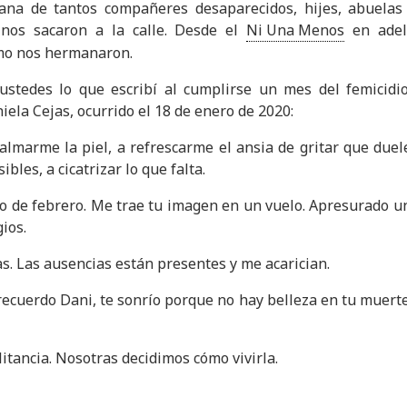
na de tantos compañeres desaparecidos, hijes, abuelas
 nos sacaron a la calle. Desde el
Ni Una Menos
en adel
smo nos hermanaron.
ustedes lo que escribí al cumplirse un mes del femicid
iela Cejas, ocurrido el 18 de enero de 2020:
calmarme la piel, a refrescarme el ansia de gritar que duele
ibles, a cicatrizar lo que falta.
de febrero. Me trae tu imagen en un vuelo. Apresurado un c
gios.
as. Las ausencias están presentes y me acarician.
recuerdo Dani, te sonrío porque no hay belleza en tu muerte
litancia. Nosotras decidimos cómo vivirla.