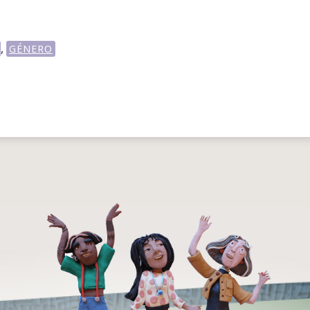
,
GÉNERO