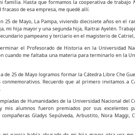
mi familia. Hasta que formamos la cooperativa de trabajo
l fracaso de esa empresa, me quedé allí.
n 25 de Mayo, La Pampa, viviendo diecisiete años en el ran
ja, mi hija mayor y una segunda hija, Raitrai Ayelén. Traba
 secundario pampeano y terciario en el magisterio de Catriel
erminar el Profesorado de Historia en la Universidad N
 cuando me faltaba una materia para terminarlo en la Uni
ia de 25 de Mayo logramos formar la Cátedra Libre Che Guev
 conmemorativos. Recuerdo que al primero invitamos a 
.
impíadas de Humanidades de la Universidad Nacional del C
y mis alumnos fueron premiados por sus excelentes par
 compañeras Gladys Sepúlveda, Arbustito, Nora Maggi, Cr
mi pareja había abusado de mi hija mayor, otra vez me