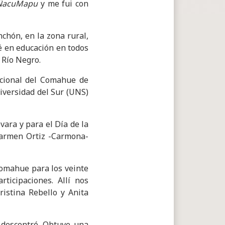
ÑacuMapu
y me fui con
chón, en la zona rural,
jé en educación en todos
, Río Negro.
acional del Comahue de
versidad del Sur (UNS)
ara y para el Día de la
Carmen Ortiz -Carmona-
omahue para los veinte
ticipaciones. Allí nos
istina Rebello y Anita
 descentré. Obtuve una