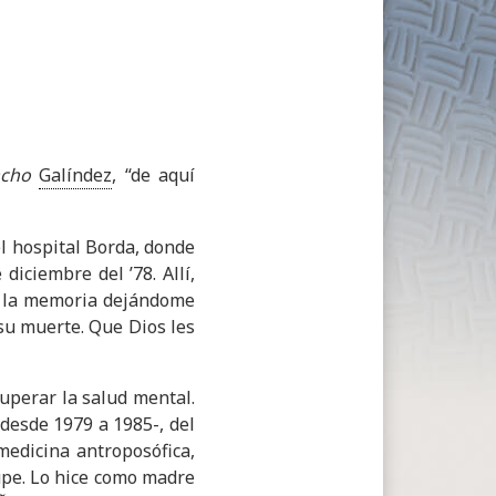
cho
Galíndez
, “de aquí
el hospital Borda, donde
iciembre del ’78. Allí,
e la memoria dejándome
 su muerte. Que Dios les
ecuperar la salud mental.
-desde 1979 a 1985-, del
medicina antroposófica,
upe. Lo hice como madre