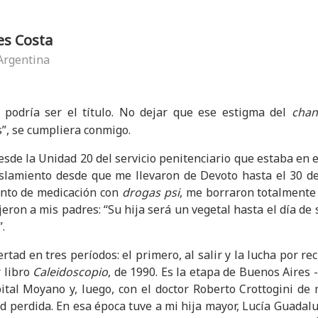
es Costa
 Argentina
podría ser el título. No dejar que ese estigma del
chan
s”, se cumpliera conmigo.
esde la Unidad 20 del servicio penitenciario que estaba en 
slamiento desde que me llevaron de Devoto hasta el 30 de d
ento de medicación con
drogas psi
, me borraron totalment
dijeron a mis padres: “Su hija será un vegetal hasta el día de
.
ertad en tres períodos: el primero, al salir y la lucha por r
 libro
Caleidoscopio
, de 1990. Es la etapa de Buenos Aires 
ital Moyano y, luego, con el doctor Roberto Crottogini de 
ud perdida. En esa época tuve a mi hija mayor, Lucía Guadal