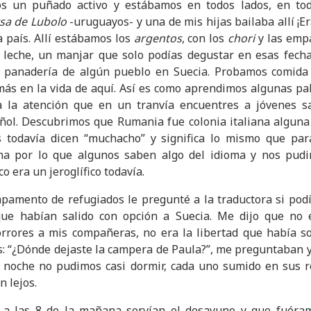
 un puñado activo y estábamos en todos lados, en todas
a de Lubolo
-uruguayos- y una de mis hijas bailaba allí ¡Er
a país. Allí estábamos los
argentos
, con los
chori
y las empa
 leche, un manjar que solo podías degustar en esas fecha
a panadería de algún pueblo en Suecia. Probamos comida
s en la vida de aquí. Así es como aprendimos algunas pal
a la atención que en un tranvía encuentres a jóvenes 
ol. Descubrimos que Rumania fue colonia italiana alguna 
s todavía dicen “muchacho” y significa lo mismo que para
ana por lo que algunos saben algo del idioma y nos pu
o era un jeroglífico todavía.
mpamento de refugiados le pregunté a la traductora si po
ue habían salido con opción a Suecia. Me dijo que no 
orrores a mis compañeras, no era la libertad que había s
s: “¿Dónde dejaste la campera de Paula?”, me preguntaban y
a noche no pudimos casi dormir, cada uno sumido en sus 
 lejos.
a las 8 de la mañana servían el desayuno y que fuéram