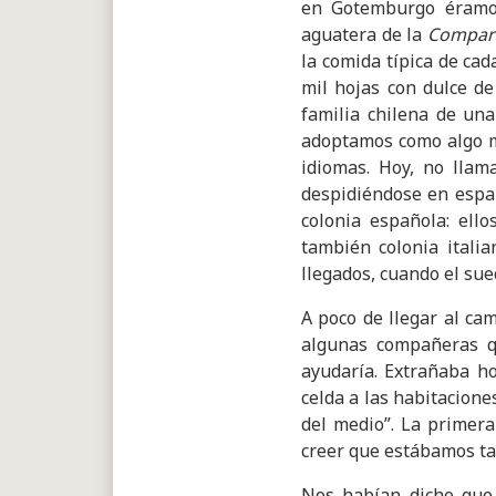
en Gotemburgo éramos
aguatera de la
Compars
la comida típica de cad
mil hojas con dulce de
familia chilena de un
adoptamos como algo má
idiomas. Hoy, no llam
despidiéndose en españ
colonia española: ello
también colonia itali
llegados, cuando el suec
A poco de llegar al ca
algunas compañeras q
ayudaría. Extrañaba h
celda a las habitacione
del medio”. La primer
creer que estábamos tan
Nos habían dicho que 