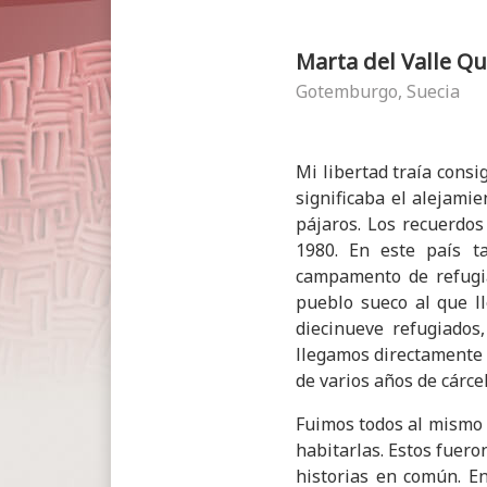
Marta del Valle Q
Gotemburgo, Suecia
Mi libertad traía consi
significaba el alejami
pájaros. Los recuerdo
1980. En este país t
campamento de refugia
pueblo sueco al que l
diecinueve refugiados
llegamos directamente 
de varios años de cárce
Fuimos todos al mismo 
habitarlas. Estos fuer
historias en común. E