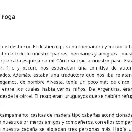
uiroga
go el destierro. El destierro para mi compañero y mi única
ento de todo lo nuestro: padres, hermanes y amigues, nues
s que cada esquina de mi Córdoba trae a nuestro paso. Es
an frío y oscuro nos esperaban una comitiva de autor
dos. Además, estaba una traductora que nos iba relatan
legamos, de nombre Alvesta, tenía un poco más de cinco 
, entre los cuales había varios niños. De Argentina, ér
desde la cárcel. El resto eran uruguayos que se habían refu
l.
campamento: casitas de madera tipo cabañas acondicionada
on nuestros primeros amigos y compañeros, con ellos compar
n nuestra cabaña se alojaban tres personas más. Había 