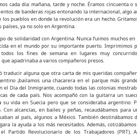
os cada día: mañana, tarde y noche. Éramos cincuenta o 
entos de banderas rojas entonando la internacional, algo an
de los pueblos en donde la revolución era un hecho. Gritamos
 países, ya no solo en Argentina.
o de solidaridad con Argentina. Nunca fuimos muchos e
ocida en el mundo por su importante puerto. Imprimimos p
 todos los fines de semana en lugares muy concurrid
, que apadrinaba a varios compañeros presos.
 traducir alguna que otra carta de mis queridas compañera
entino ¡bailamos una chacarera en el parque más grand
en el Día del Inmigrante, cuando todas las colonias mostra
picas de cada país. Nos acompañó con la guitarra un suec
a su vida en Suecia pero que se consideraba argentino: P
o. Con alcancías, en bailes y peñas, recaudábamos para u
aban al país, algunos a México. También destinábamos d
gara la ayuda a los más necesitados. Además, cotizábamos
 el Partido Revolucionario de los Trabajadores (PRT). A