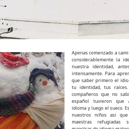
Apenas comenzado a camina
considerablemente la ide
nuestra identidad, ant
intensamente. Para apre
que saber primero el idi
tu identidad, tus raíce
compañeros que no sabí
español tuvieron que 
idioma y luego el sueco. E
nuestros niños asi qu
maestras refugiadas 
maestras de idioma mater