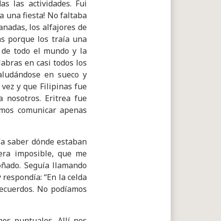
 las actividades. Fui
a una fiesta! No faltaba
nadas, los alfajores de
s porque los traía una
 de todo el mundo y la
abras en casi todos los
saludándose en sueco y
vez y que Filipinas fue
 nosotros. Eritrea fue
dimos comunicar apenas
día saber dónde estaban
era imposible, que me
oñado. Seguía llamando
 respondía: “En la celda
recuerdos. No podíamos
os puntuales. Allí nos