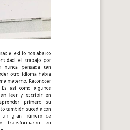
r, el exilio nos abarcó
ntidad: el trabajo por
es nunca pensada tan
nder otro idioma había
oma materno. Reconocer
s. Es así como algunos
an leer y escribir en
aprender primero su
sto también sucedía con
e un gran número de
se transformaron en
no.