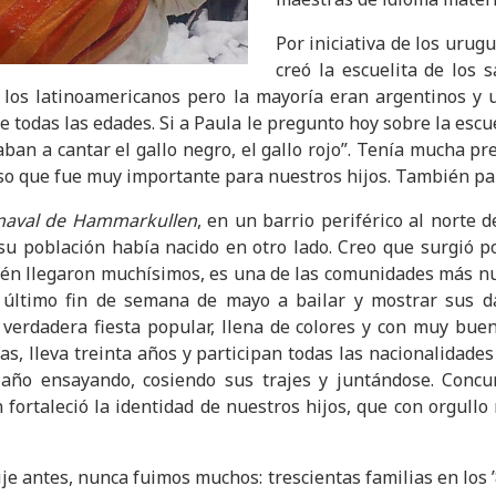
Por iniciativa de los urug
creó la escuelita de los 
 los latinoamericanos pero la mayoría eran argentinos y 
e todas las edades. Si a Paula le pregunto hoy sobre la escu
ñaban a cantar el gallo negro, el gallo rojo”. Tenía mucha p
nso que fue muy importante para nuestros hijos. También pa
naval de Hammarkullen
, en un barrio periférico al norte
su población había nacido en otro lado. Creo que surgió por
ién llegaron muchísimos, es una de las comunidades más n
último fin de semana de mayo a bailar y mostrar sus d
erdadera fiesta popular, llena de colores y con muy buen
ías, lleva treinta años y participan todas las nacionalidades
 año ensayando, cosiendo sus trajes y juntándose. Concu
 fortaleció la identidad de nuestros hijos, que con orgullo
je antes, nunca fuimos muchos: trescientas familias en los ’