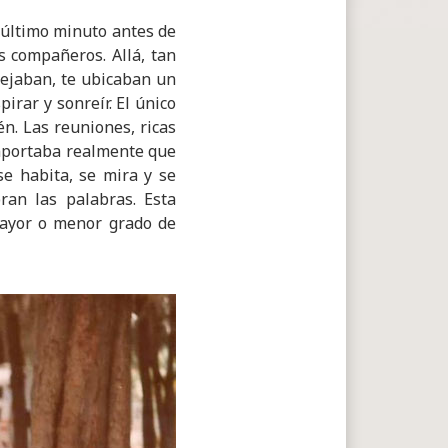
l último minuto antes de
os compañeros. Allá, tan
nsejaban, te ubicaban un
irar y sonreír. El único
n. Las reuniones, ricas
importaba realmente que
e habita, se mira y se
an las palabras. Esta
mayor o menor grado de