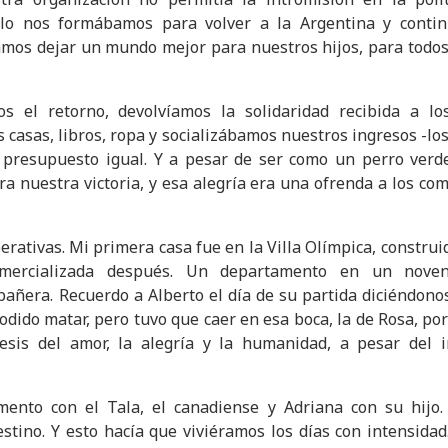
olo nos formábamos para volver a la Argentina y continu
mos dejar un mundo mejor para nuestros hijos, para todos
 el retorno, devolvíamos la solidaridad recibida a lo
casas, libros, ropa y socializábamos nuestros ingresos -los
presupuesto igual. Y a pesar de ser como un perro verde,
ra nuestra victoria, y esa alegría era una ofrenda a los c
rativas. Mi primera casa fue en la Villa Olímpica, construid
omercializada después. Un departamento en un noven
pañera. Recuerdo a Alberto el día de su partida diciéndonos
odido matar, pero tuvo que caer en esa boca, la de Rosa, por
esis del amor, la alegría y la humanidad, a pesar del 
ento con el Tala, el canadiense y Adriana con su hijo
stino. Y esto hacía que viviéramos los días con intensidad