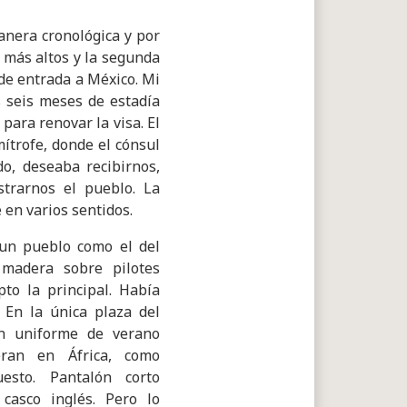
anera cronológica y por
 más altos y la segunda
 de entrada a México. Mi
s seis meses de estadía
para renovar la visa. El
mítrofe, donde el cónsul
do, deseaba recibirnos,
strarnos el pueblo. La
e en varios sentidos.
 un pueblo como el del
 madera sobre pilotes
pto la principal. Había
. En la única plaza del
ían uniforme de verano
eran en África, como
uesto. Pantalón corto
casco inglés. Pero lo