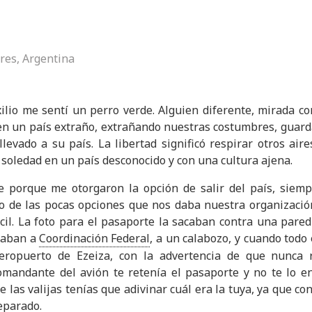
res, Argentina
ilio me sentí un perro verde. Alguien diferente, mirada co
 en un país extraño, extrañando nuestras costumbres, guarda
levado a su país. La libertad significó respirar otros air
 soledad en un país desconocido y con una cultura ajena.
le porque me otorgaron la opción de salir del país, siem
ro de las pocas opciones que nos daba nuestra organización 
cil. La foto para el pasaporte la sacaban contra una pared
adaban a
Coordinación Federal
, a un calabozo, y cuando todo 
aeropuerto de Ezeiza, con la advertencia de que nunca 
l comandante del avión te retenía el pasaporte y no te lo e
de las valijas tenías que adivinar cuál era la tuya, ya que co
reparado.