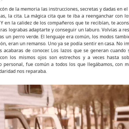
cón de la memoria las instrucciones, secretas y dadas en e
as, la cita. La mágica cita que te iba a reenganchar con l
e. Y en la calidez de los compañeros que te recibían, te aco
ras lograbas adaptarte y conseguir un laburo. Volvías a resp
 un perro verde. El lenguaje era común, los modos tambié
ción, eran un remanso. Uno ya se podía sentir en casa. No 
s acabaras de conocer. Los lazos que se generan cuando s
on los mismos ojos son estrechos y a veces hasta sobr
lo personal, fue común a todos los que llegábamos, con 
lidaridad nos reparaba.