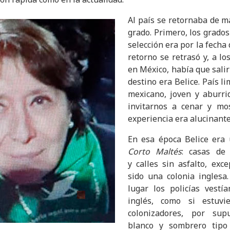
Al país se retornaba de m
grado. Primero, los grados
selección era por la fecha
retorno se retrasó y, a lo
en México, había que salir 
destino era Belice. País li
mexicano, joven y aburri
invitarnos a cenar y mo
experiencia era alucinant
En esa época Belice era
Corto Maltés
: casas de
y calles sin asfalto, exce
sido una colonia inglesa
lugar los policías vest
inglés, como si estuvi
colonizadores, por sup
blanco y sombrero tipo 