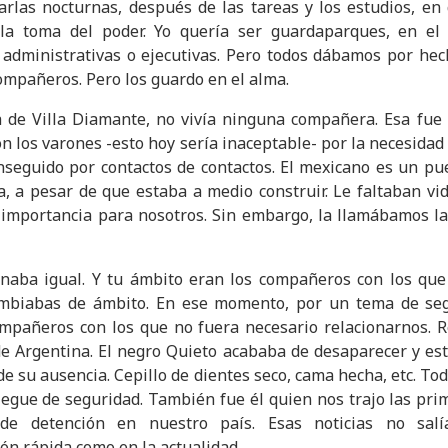
arlas nocturnas, después de las tareas y los estudios, e
la toma del poder. Yo quería ser guardaparques, en el 
 administrativas o ejecutivas. Pero todos dábamos por hech
compañeros. Pero los guardo en el alma.
a de Villa Diamante, no vivía ninguna compañera. Esa fue
ron los varones -esto hoy sería inaceptable- por la necesida
nseguido por contactos de contactos. El mexicano es un pue
, a pesar de que estaba a medio construir. Le faltaban vidr
importancia para nosotros. Sin embargo, la llamábamos la 
naba igual. Y tu ámbito eran los compañeros con los que 
ambiabas de ámbito. En ese momento, por un tema de seg
ompañeros con los que no fuera necesario relacionarnos. R
e Argentina. El negro Quieto acababa de desaparecer y es
e su ausencia. Cepillo de dientes seco, cama hecha, etc. Tod
iegue de seguridad. También fue él quien nos trajo las pri
 de detención en nuestro país. Esas noticias no salí
ón rápida como en la actualidad.