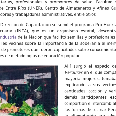
tarias, profesionales y promotores de salud, Facultad
de Entre Ríos (UNER), Centro de Almaceneros y Afines Gu
oras y trabajadores administratives, entre otros.
a Dirección de Capacitación se sumó el programa Pro-Huerta
cuaria (INTA), que es un organismo estatal, descentr
industria
de la Nación que facilitó semillas y profesionales
les vecines sobre la importancia de la soberanía aliment
 de promotores que fueron capacitados sobre conocimiento
vés de metodologías de educación popular.
Allí surgió el espacio d
Verduras
en el que compañ
mayoría mujeres, tomaban
explicando a sus vecin
cantidades, cocción y va
demás participantes es
compartían e intercambia
las formas de cocinar. Per
la alimentación era ad