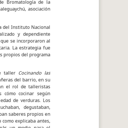
 de Bromatología de la
aleguaychú, asociación
 del Instituto Nacional
alizado y dependiente
 que se incorporaron al
aria. La estrategia fue
s propios del programa
e taller
Cocinando las
eras del barrio, en su
 el rol de talleristas
es cómo cocinar según
riedad de verduras. Los
cuchaban, degustaban,
ban saberes propios en
o como explicaba antes,
emás un medio para el