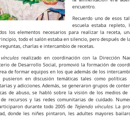
encuentro.
Recuerdo uno de esos tal
escuela estaba repleto, 
dos los elementos necesarios para realizar la receta, un
principio, todo el salón estaba en silencio, pero después de 
preguntas, charlas e intercambio de recetas.
 vínculos
realizado en coordinación con la Dirección Nac
erio de Desarrollo Social, promovió la formación de coord
tarea de formar equipos en los que además de los intercamb
 pusieron en discusión temáticas tales como políticas s
arias y adicciones. Además, se generaron grupos de conte
cas de abuso, se habló sobre la visión de los medios de 
 de recursos y las redes comunitarias de cuidado. Nume
participaron durante todo 2005 de
Tejiendo vínculos
. La pr
d, donde les niñes pintaron, les adultes mayores bailar