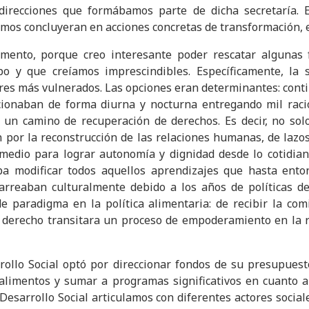
 direcciones que formábamos parte de dicha secretaría. E
mos concluyeran en acciones concretas de transformación, eq
omento, porque creo interesante poder rescatar algunas
 y que creíamos imprescindibles. Específicamente, la s
tores más vulnerados. Las opciones eran determinantes: cont
cionaban de forma diurna y nocturna entregando mil raci
 un camino de recuperación de derechos. Es decir, no sol
 por la reconstrucción de las relaciones humanas, de lazos 
medio para lograr autonomía y dignidad desde lo cotidia
ba modificar todos aquellos aprendizajes que hasta ento
carreaban culturalmente debido a los años de políticas d
 paradigma en la política alimentaria: de recibir la com
 derecho transitara un proceso de empoderamiento en la r
rollo Social optó por direccionar fondos de su presupuest
limentos y sumar a programas significativos en cuanto a 
Desarrollo Social articulamos con diferentes actores social