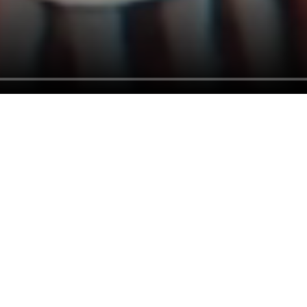
Este libro colectivo es una invitación a
emprender un viaje imaginario para
visitarnos.
Somos más de doscientas
mujeres que fuimos militantes en los ’70
.
Presas políticas que en la cárcel de Villa
Devoto empezamos a tejer una trama que,
en libertad, supimos mantener.
Para llegar a nuestras casas -allí adonde la
historia nos hizo anidar- ustedes podrán
recorrer diferentes itinerarios, por