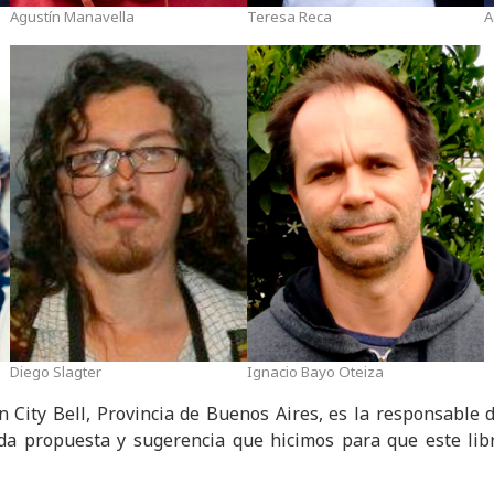
Agustín Manavella
Teresa Reca
A
Diego Slagter
Ignacio Bayo Oteiza
en City Bell, Provincia de Buenos Aires, es la responsable
da propuesta y sugerencia que hicimos para que este lib