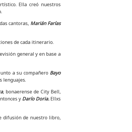
ístico. Ella creó nuestros
.
idas cantoras,
Marián Farías
iones de cada itinerario.
evisión general y en base a
s, junto a su compañero
Bayo
s lenguajes.
za
, bonaerense de City Bell,
entonces y
Darío Doria.
Ellxs
e difusión de nuestro libro,