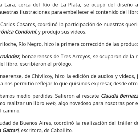
Lara, cerca del Río de La Plata, se ocupó del diseño art
nuestras ilustraciones para embellecer el contenido del libro
Carlos Casares, coordinó la participación de nuestras quer
erónica Condomí
, y produjo sus videos.
iloche, Río Negro, hizo la primera corrección de las producc
ernández
, bonaerenses de Tres Arroyos, se ocuparon de la r
l libro, escribieron el prólogo.
onaerense, de Chivilcoy, hizo la edición de audios y video
a nos permitió reflejar lo que quisimos expresar, desde otro
dábamos medio perdidas. Salieron al rescate
Claudia Bernaz
mo realizar un libro
web
, algo novedoso para nosotras por 
l camino.
iudad de Buenos Aires, coordinó la realización del tráiler d
a Gattari
, escritora, de Caballito.