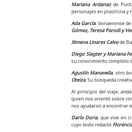
Mariana Ardanaz
de Punta 
personajes en plastilina y 
Ada García
, bonaerense de 
Gómez, Teresa Parodi y V
Ximena Linares Calvo
de Bar
Diego Slagter y Mariana F
su conocimiento completo de
Agustín Manavella
, otro b
Oteiza
. Su búsqueda creativ
Al principio del viaje, an
quien nos orientó sobre có
nos ayudaron a encontrar e
Darío Doria
, que vive en c
cuyo texto redactó
Florenci