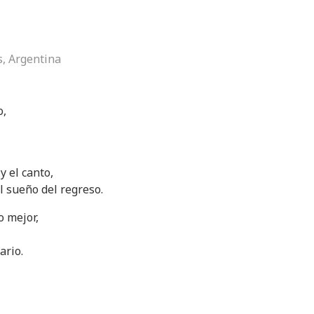
s, Argentina
o,
y el canto,
el sueño del regreso.
 mejor,
ario.