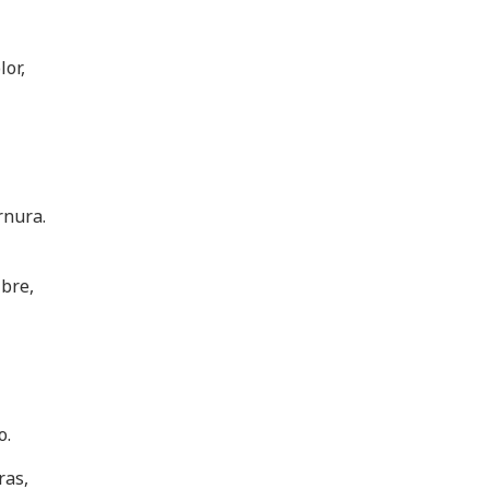
lor,
ernura.
ibre,
o.
ras,