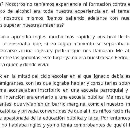
s? Nosotros no teníamos experiencia ni formación contra 
co de alcohol era toda nuestra experiencia en el tema
s nosotros mismos íbamos saliendo adelante con nues
os superar nuestras miserias?
nacio aprendió inglés mucho más rápido y nos hizo de t
o le enseñaba que, si en algún momento se separaba d
cercarse a una cajera y pedirle que nos llamaran. Me a
entre las góndolas. Este lugar ya no era nuestro San Pedro, 
a quién y dónde vivía.
en la mitad del ciclo escolar en el que Ignacio debía es
nmigrantes, con las que lograba hablar y consultarles sobr
 me aconsejaban inscribirlo en una escuela parroquial 
i intención era enviarlo a una escuela pública. Me resulta
rantes, que vivían en un barrio marginal como el nuestro,
 católica y privada, convencidas de que allí los niños recibir
te apasionada de la educación pública y laica. Por entonces
io no hablaba inglés y yo no tenía comprobantes de que él 