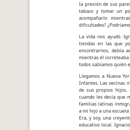
la presión de sus pare
tabaco y tomar un po
acompañarlo mientra
dificultades? ¿Podríam
La vida nos ayudó. Ig
tiendas en las que y
encontrarnos, debía a
mientras él correteaba 
todos sabíamos quién er
Llegamos a Nueva York 
Infantes. Las vecinas i
de sus propios hijos,
cuando les decía que m
familias latinas inmig
a mi hijo a una escuela
Era, y soy, una creyen
educativo local. Ignac