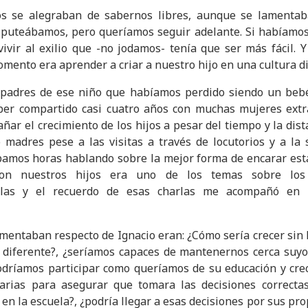
os se alegraban de sabernos libres, aunque se lamentab
puteábamos, pero queríamos seguir adelante. Si habíamos 
vir al exilio que -no jodamos- tenía que ser más fácil. 
mento era aprender a criar a nuestro hijo en una cultura di
er padres de ese niño que habíamos perdido siendo un beb
aber compartido casi cuatro años con muchas mujeres extr
ñar el crecimiento de los hijos a pesar del tiempo y la dis
o madres pese a las visitas a través de locutorios y a la 
bamos horas hablando sobre la mejor forma de encarar esta 
con nuestros hijos era uno de los temas sobre los
ellas y el recuerdo de esas charlas me acompañó e
entaban respecto de Ignacio eran: ¿Cómo sería crecer sin l
 diferente?, ¿seríamos capaces de mantenernos cerca suyo
podríamos participar como queríamos de su educación y cre
arias para asegurar que tomara las decisiones correcta
 en la escuela?, ¿podría llegar a esas decisiones por sus pr