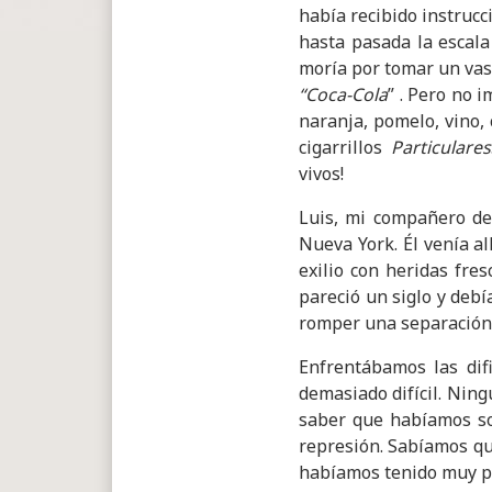
había recibido instruc
hasta pasada la escala
moría por tomar un vas
“Coca-Cola
” . Pero no 
naranja, pomelo, vino, 
cigarrillos
Particulares
vivos!
Luis, mi compañero de 
Nueva York. Él venía a
exilio con heridas fre
pareció un siglo y deb
romper una separación 
Enfrentábamos las dif
demasiado difícil. Nin
saber que habíamos sob
represión. Sabíamos que
habíamos tenido muy po