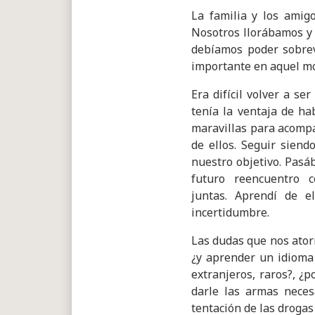
La familia y los amig
Nosotros llorábamos y 
debíamos poder sobrevi
importante en aquel mo
Era difícil volver a s
tenía la ventaja de h
maravillas para acompa
de ellos. Seguir siend
nuestro objetivo. Pasá
futuro reencuentro 
juntas. Aprendí de 
incertidumbre.
Las dudas que nos atorm
¿y aprender un idioma
extranjeros, raros?, ¿
darle las armas neces
tentación de las drogas