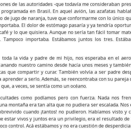
ciones de las autoridades -que todavía me consideraban pre
 programada en Brasil. En aquel avión, las azafatas habla
o de jugo de naranja, tuve que conformarme con lo único que
importaba. El dolor de estómago pasaría y ya tendría oport
café y lo que quisiera. Aunque no sería tan fácil tomar mat
. Tampoco importaba. Estábamos juntos los tres. Estáb
toda la vida y padre de mi hijo, nos esperaba en el aero
llanando nuestro camino desde hacía unos meses y también
scas que compartir y curar. También volvía a ser padre d
ía aprender a serlo. Además, se reencontraba con su pareja
que, a veces, se sentía como un océano.
icultades como podíamos pero con fuerza. Nada nos fre
guna montaña era tan alta que no pudiera ser escalada. Nos
revivido cuando ¡tantos! no pudieron. Habíamos visto y c
 estar vivos y juntos era un privilegio, era el resultado de
co control. Acá estábamos y no era cuestión de desperdicia