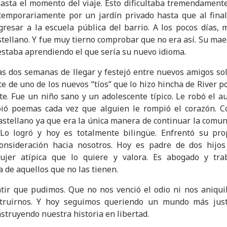
asta el momento del viaje. Esto dificultaba tremendamente
temporariamente por un jardín privado hasta que al final 
gresar a la escuela pública del barrio. A los pocos días,
tellano. Y fue muy tierno comprobar que no era así. Su mae
n estaba aprendiendo el que sería su nuevo idioma.
as dos semanas de llegar y festejó entre nuevos amigos sol
te de uno de los nuevos
“tíos” que lo hizo hincha de River 
. Fue un niño sano y un adolescente típico. Le robó el a
bió poemas cada vez que alguien le rompió el corazón. 
astellano ya que era la única manera de continuar la comun
Lo logró y hoy es totalmente bilingüe. Enfrentó su pro
onsideración hacia nosotros. Hoy es padre de dos hijos
er atípica que lo quiere y valora. Es abogado y tra
a de aquellos que no las tienen.
ir que pudimos. Que no nos venció el odio ni nos aniquil
truirnos. Y hoy seguimos queriendo un mundo más jus
struyendo nuestra historia en libertad.