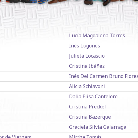
Lucía Magdalena Torres
Inés Lugones
Julieta Locascio
Cristina Ibáñez
Inés Del Carmen Bruno Flore
Alicia Schiavoni
Dalia Elisa Canteloro
Cristina Preckel
Cristina Bazerque
Graciela Silvia Galarraga
or de Vietnam
Mirtha Tomás