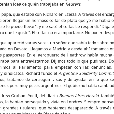
 tenían idea de quién trabajaba en
Reuters
.
papá, que estaba con Richard en Ezeiza. A través del encar
cieron llegar un hermoso collar de plata que yo me había
o se lo puede llevar”, y me sacó el collar. Le respondí: “Díga
o que le guste”. El collar no era importante. No poder desp
orque a​pareció varias veces un señor que sabía todo sobre 
ado en Devoto. Llegamos a Madrid y desde ahí tomamos otr
os pasaportes. En el aeropuerto de Heathrow había mucha g
eraba para entrevistarnos. Dijimos todo lo que pudimos. Do
rimos al Parlamento para empezar con las denuncias. 
 y sindicatos. Richard fundó el
Argentina Solidarity Commit
s, tratando de conseguir visas y de ayudar en lo que se 
enos pero muy pocos argentinos. El gobierno había cambiado
drew Graham-Yooll, del diario
Buenos Aires Herald
, tambi
ros, lo habían perseguido y vivía en Londres. Siempre pens
en grandes titulares, que habíamos desaparecido. A travé