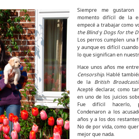
Siempre me gustaron 
momento difícil de la 
empecé a trabajar como v
the Blind
y
Dogs for the D
Los perros cumplen una 
y aunque es difícil cuando
lo que significan en nuest
Hace unos años me entre
Censorship
. Hablé tambié
de la
British Broadcast
Acepté declarar, como ta
en uno de los juicios so
Fue difícil hacerlo, 
Condenaron a los acusado
años y a los dos restantes
No de por v​ida, como quer
mejor que nada.