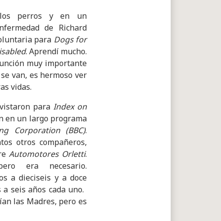
los perros y en un
enfermedad de Richard
oluntaria para
Dogs for
isabled
. Aprendí mucho.
función muy importante
 se van, es hermoso ver
ras vidas.
vistaron para
Index on
n en un largo programa
ing Corporation (BBC)
.
ntos otros compañeros,
bre
Automotores Orletti
.
pero era necesario.
s a ​dieciseis y a doce
 a seis años cada uno. ​
ían las Madres, pero es