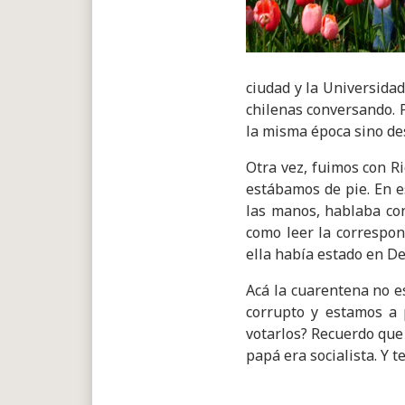
ciudad y la Universida
chilenas conversando. P
la misma época sino d
Otra vez, fuimos con R
estábamos de pie. En e
las manos, hablaba con
como leer la correspond
ella había estado en D
Acá la cuarentena no es
corrupto y estamos a p
votarlos? Recuerdo que
papá era socialista. Y 