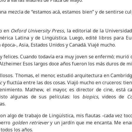
plo a varias Madres de Plaza de Mayo.
Es una mezcla de “estamos acá, estamos bien” y de sentirse cu
jo en
Oxford University Press
, la editorial de la Universid
mérica Latina y de Lingüística. Luego, edité libros para Eu
 época-, Asia, Estados Unidos y Canadá. Viajé mucho.
y felices. Cuando todavía era muy joven se enfermó; murió 
​lzheimer.​ Esos largos doce años fueron los más duros de mi
llosos. Thomas, el menor, estudió arquitectura en Cambridge
c
y fluctúa entre las dos cosas. Viajó mucho en cruceros: tie
nimiento. Mathew, el mayor, es director de cine, está ca
isto algunas de sus películas: los
biopics
, videos de
Co
as.​
n algo de trabajo de Lingüística, mis flautas -cada vez toco 
 perro
golden retriever
y un jardín que me encanta. Me ena
 todos los años.