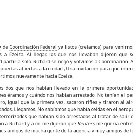
o
de
Coordinación Federal
ya listos (creíamos) para venirno
 a Ezeiza. Al llegar, los que nos llevaban dijeron que s
 partiría solo. Richard se negó y volvimos a Coordinación. A
s puertas abiertas a la ciudad ¿Una invitación para que int
artimos nuevamente hacia Ezeiza.
os dos que nos habían llevado en la primera oportunid
nes éramos y cuándo nos habían arrestado. No tenían el pe
ro, igual que la primera vez, sacaron rifles y tiraron al ai
ldados. Llegamos. No sabíamos que había celdas en el aeropu
errorizados que habían sido arrestados al tratar de salir d
on a Richard y a mí me dijeron que
Reuters
me quería entrev
os amigos de mucha gente de la agencia y muy amigos de lo