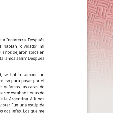
s a Inglaterra. Después
e habían “olvidado” mi
llí nos dejaron solos en
entáramos salir? Después
ad, se había sumado un
rmiso para pasar por el
re. Veíamos las caras de
erto: estaban llenas de
e la Argentina. Allí nos
istar. Fue una estúpida
s dos jefes. Los que me