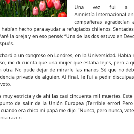
Una vez fui a 
Amnistía Internacional
en 
compañeras agradecían 
d habían hecho para ayudar a refugiados chilenos. Sentadas
aré la oreja y en eso pensé: “Una de las dos estuvo en Devoto”
espués.
ichard a un congreso en Londres, en la Universidad. Había
so, me di cuenta que una mujer que estaba lejos, pero a qu
 otra. No pude dejar de mirarle las manos. Sé que no deb
encia privada de alguien. Al final, le fui a pedir disculpas
evoto.
 muy estricta y de ahí las casi cincuenta mil muertes. Est
unto de salir de la Unión Europea ¡Terrible error! Pero 
 cuando era chica mi papá me dijo: “Nunca, pero nunca, vote
tenía razón.