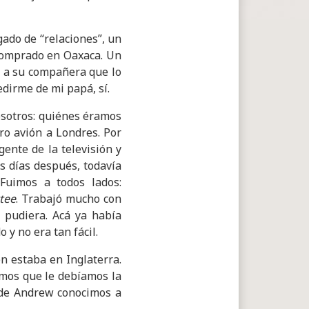
gado de “relaciones”, un
 comprado en Oaxaca. Un
le a su compañera que lo
edirme de mi papá, sí.
nosotros: quiénes éramos
o avión a Londres. Por
ente de la televisión y
s días después, todavía
Fuimos a todos lados:
tee
. Trabajó mucho con
pudiera. A​cá ya había
 y no era tan fácil.
én estaba en Inglaterra.
amos que le debíamos la
s de Andrew conocimos a