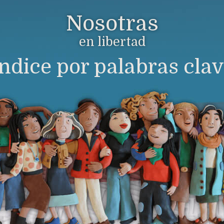
Nosotras
en libertad
ndice por palabras cla