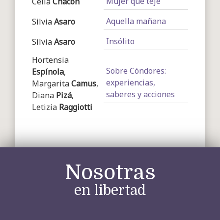
Mujer que teje
Celia
Chacon
Aquella mañana
Silvia
Asaro
Insólito
Silvia
Asaro
Hortensia
Sobre Cóndores:
Espínola
,
experiencias,
Margarita
Camus
,
saberes y acciones
Diana
Pizá
,
Letizia
Raggiotti
Nosotras
en libertad