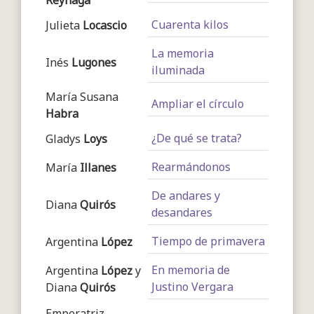
Reynaga
Cuarenta kilos
Julieta
Locascio
La memoria
Inés
Lugones
iluminada
María Susana
Ampliar el círculo
Habra
¿De qué se trata?
Gladys
Loys
Rearmándonos
María
Illanes
De andares y
Diana
Quirós
desandares
Tiempo de primavera
Argentina
López
En memoria de
Argentina
López
y
Justino Vergara
Diana
Quirós
Emperatriz