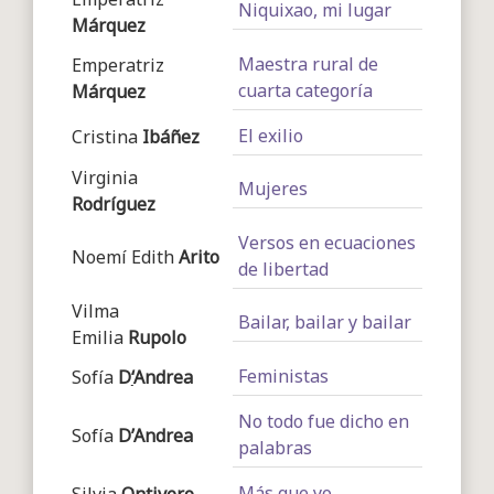
Niquixao, mi lugar
Márquez
Maestra rural de
Emperatriz
cuarta categoría
Márquez
El exilio
Cristina
Ibáñez
Virginia
Mujeres
Rodríguez
Versos en ecuaciones
Noemí Edith
Arito
de libertad
Vilma
Bailar, bailar y bailar
Emilia
Rupolo
Feministas
Sofía
D
‘
Andrea
No todo fue dicho en
Sofía
D’Andrea
palabras
Más que yo